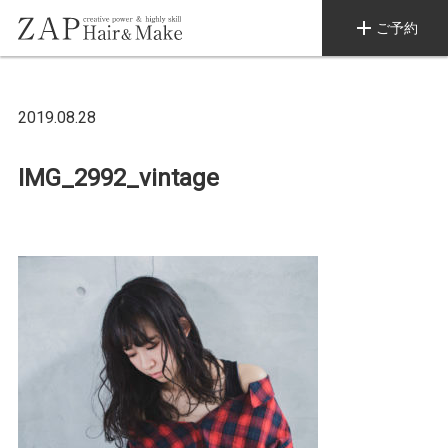
add
ご予約
2019.08.28
IMG_2992_vintage