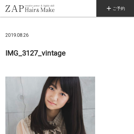
add
ご予約
2019.08.26
IMG_3127_vintage