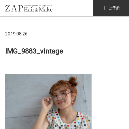
add
ご予約
2019.08.26
IMG_9883_vintage