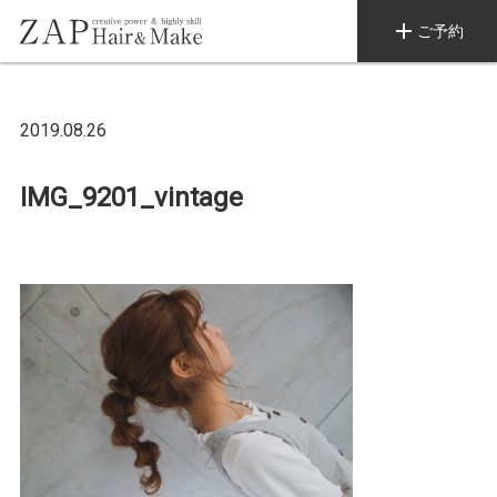
add
ご予約
2019.08.26
IMG_9201_vintage